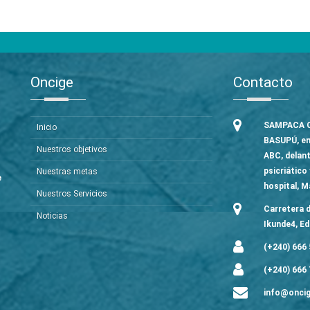
Oncige
Contacto
SAMPACA C
Inicio
BASUPÚ, e
Nuestros objetivos
ABC, delant
psicriático 
Nuestras metas
e
hospital, M
Nuestros Servicios
Carretera d
Noticias
Ikunde4, Ed
(+240) 666 
(+240) 666 
info@oncig