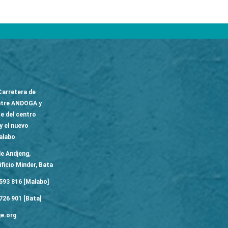
arretera de
ntre ANDOGA y
e del centro
y el nuevo
alabo
e Andjeng,
ificio Minder, Bata
593 816 [Malabo]
726 901 [Bata]
e.org