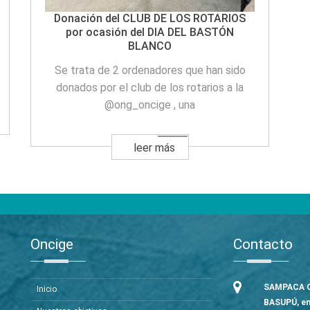
Donación del CLUB DE LOS ROTARIOS
por ocasión del DIA DEL BASTÓN
BLANCO
Se trata de 2 ordenadores que han sido
donados por el club de los rotarios a la
@ong_oncige , una
leer más
Oncige
Contacto
SAMPACA C
Inicio
BASUPÚ, e