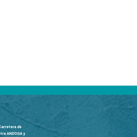
arretera de
ntre ANDOGA y