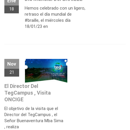
Ene
Hemos celebrado con un ligero,
18
retraso el día mundial de
#braille, el miércoles día
18/01/23 en
Nov
21
El Director Del
TegCampus , Visita
ONCIGE
El objetivo de la visita que el
Director del TegCampus , el
Señor Buenaventura Mba Sima
, realiza